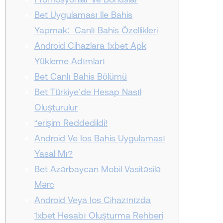
Bet Uygulaması Ile Bahis
Yapmak: Canlı Bahis Özellikleri
Android Cihazlara 1xbet Apk
Yükleme Adımları
Bet Canlı Bahis Bölümü
Bet Türkiye’de Hesap Nasıl
Oluşturulur
“erişim Reddedildi!
Android Ve Ios Bahis Uygulaması
Yasal Mı?
Bet Azərbaycan Mobil Vasitəsilə
Mərc
Android Veya Ios Cihazınızda
1xbet Hesabı Oluşturma Rehberi