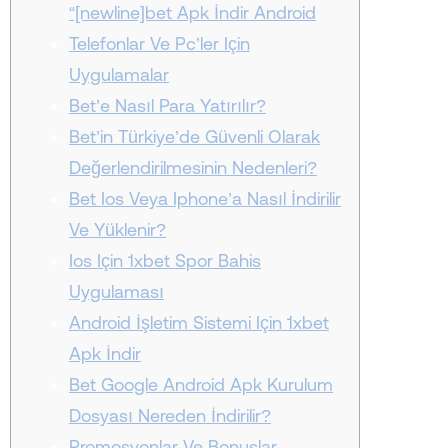
“[newline]bet Apk İndir Android
Telefonlar Ve Pc’ler Için
Uygulamalar
Bet’e Nasıl Para Yatırılır?
Bet’in Türkiye’de Güvenli Olarak
Değerlendirilmesinin Nedenleri?
Bet Ios Veya Iphone’a Nasıl İndirilir
Ve Yüklenir?
Ios Için 1xbet Spor Bahis
Uygulaması
Android İşletim Sistemi Için 1xbet
Apk İndir
Bet Google Android Apk Kurulum
Dosyası Nereden İndirilir?
Promosyonlar Ve Bonuslar