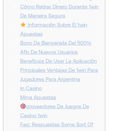
Cómo Retirar Dinero Durante 1win
De Maneira Segura
Información Sobre El 1win
Apuestas
Bono De Bienvenida Del 500%
Afin De Nuevos Usuarios
Beneficios De Usar La Aplicación
Principales Ventajas De 1win Para
Jugadores Para Argentina
In Casino
Mma Apuestas
proveedores De Juegos De
Casino 1win
Faq: Respuestas Some Sort Of